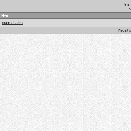
Авт
В
Имя
sarimshaikh
Перейти