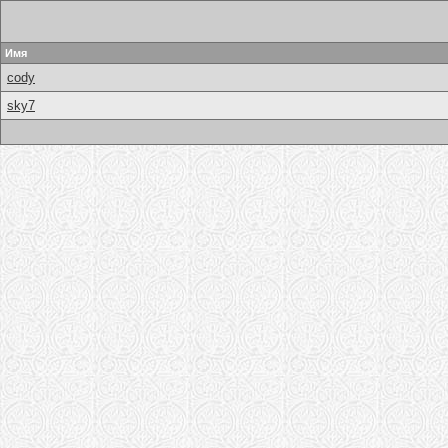
Имя
cody
sky7