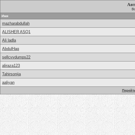
Авт
Вс
Имя
mazharabdullah
ALISHER ASQ1
Ali ladla
AbdulHaq
sellcvvdumps22
aliraza123
Tahirsonija
aaliyan
Перейти