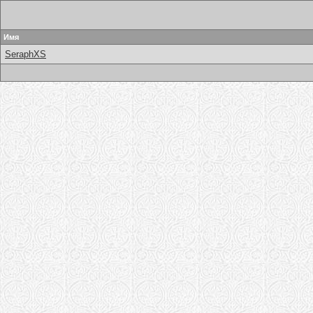
Имя
SeraphXS