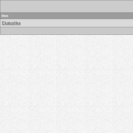
Имя
Ekatushka