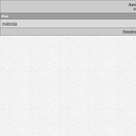
Авт
В
Имя
malenda
Перейти