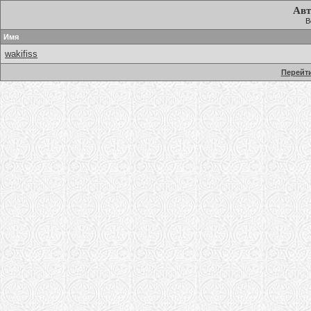
Авт
В
Имя
wakifiss
Перейти