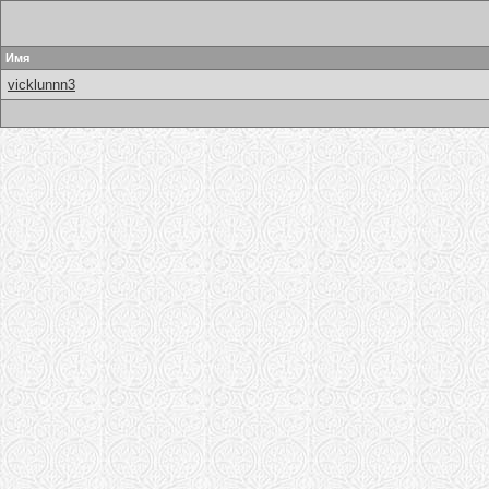
Имя
vicklunnn3