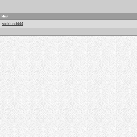
Имя
vicklund444