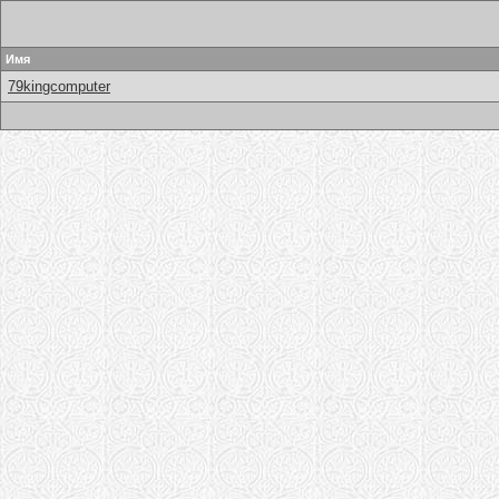
Имя
79kingcomputer