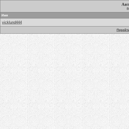
Авт
В
Имя
vicklund444
Перейти