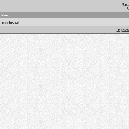
Авт
В
Имя
iyvvhjkhgf
Перейти