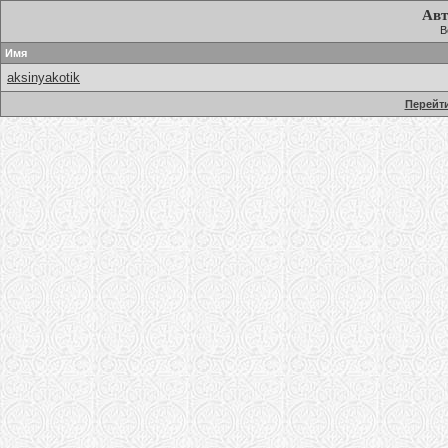
Авт
В
Имя
aksinyakotik
Перейти