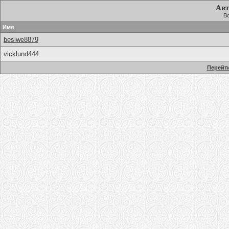
Авт
Вс
Имя
besiwe8879
vicklund444
Перейти