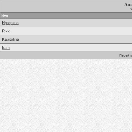
Авт
В
Имя
Иргарина
Rikk
Kapitolina
Iram
Перейти