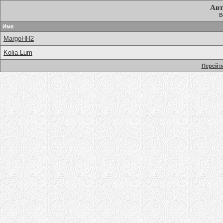
Авт
В
Имя
MargoHH2
Kolia Lum
Перейти