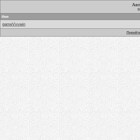
Авт
В
Имя
gameVvvwin
Перейти