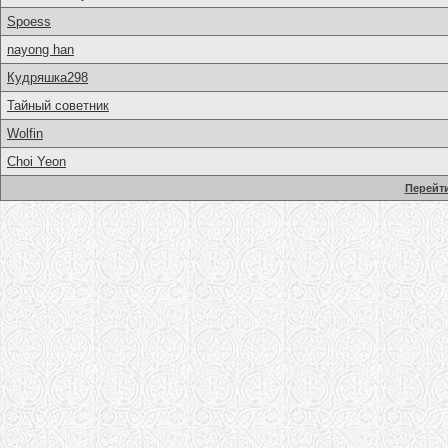
Spoess
nayong han
Кудряшка298
Тайный советник
Wolfin
Choi Yeon
Перейти