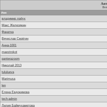
Авт
Все
Имя
владимир лабух
Макс Железякин
Фанатка
Вячеслав Серёгин
Анна-1001
maestrokot
panterazoom
Николай 2013
tululueva
Marimusa
len
Елена Евдокимова
tech-admin
Лилия Баймухаметова