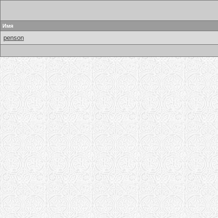
Имя
penson