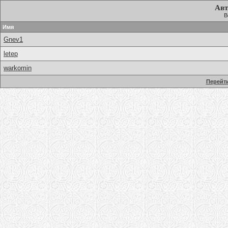
Авт
В
Имя
Gnev1
letep
warkomin
Перейти