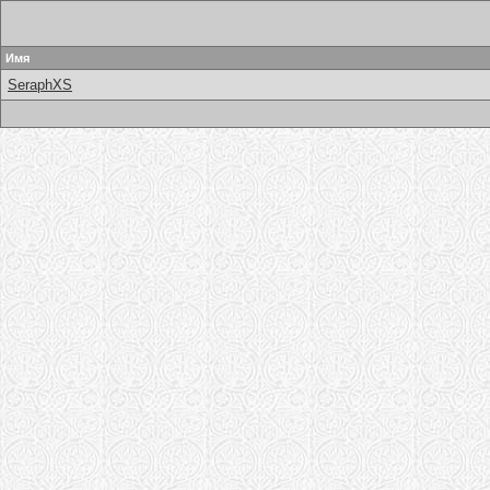
Имя
SeraphXS