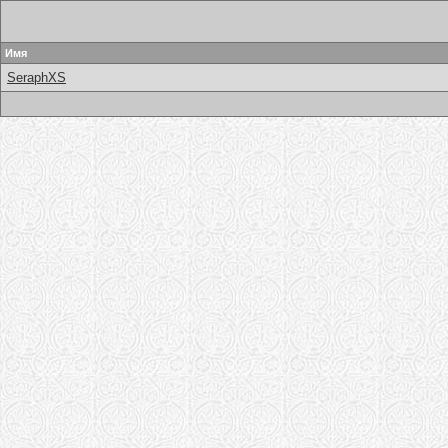
Имя
SeraphXS