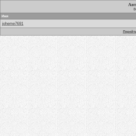
Авт
В
Имя
joheme7691
Перейти