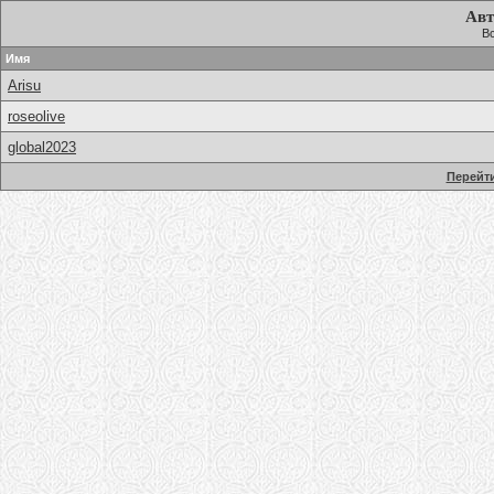
Авт
Вс
Имя
Arisu
roseolive
global2023
Перейти