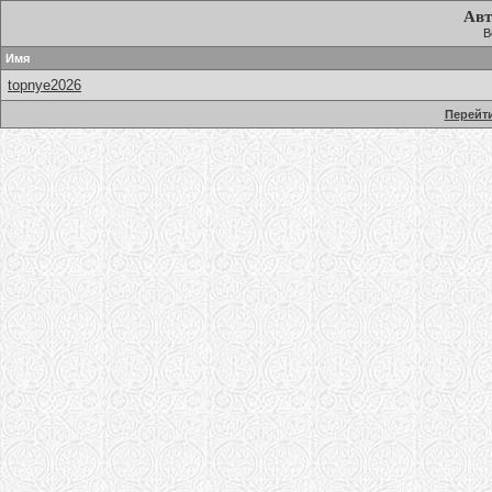
Авт
В
Имя
topnye2026
Перейти