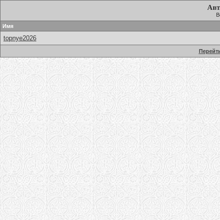
Авт
В
Имя
topnye2026
Перейти