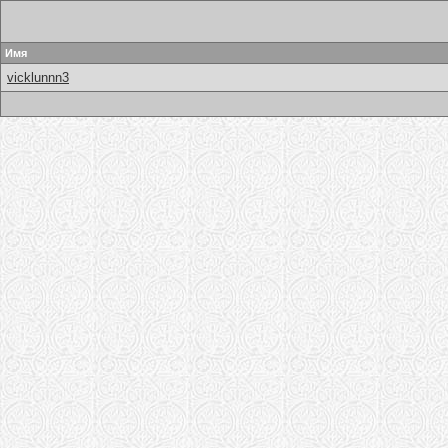
Имя
vicklunnn3