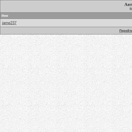
Авт
В
Имя
jame237
Перейти