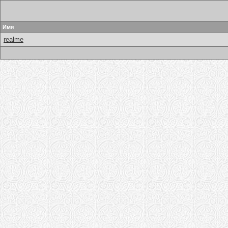
Имя
realme