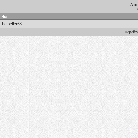
Авт
В
Имя
hotseller68
Перейти