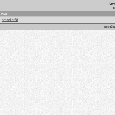
Авт
В
Имя
hotseller68
Перейти