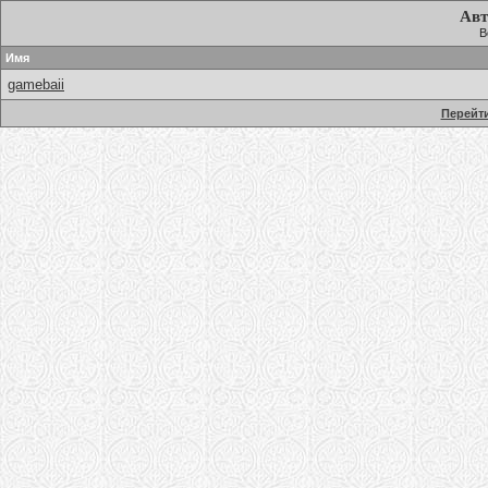
Авт
В
Имя
gamebaii
Перейти