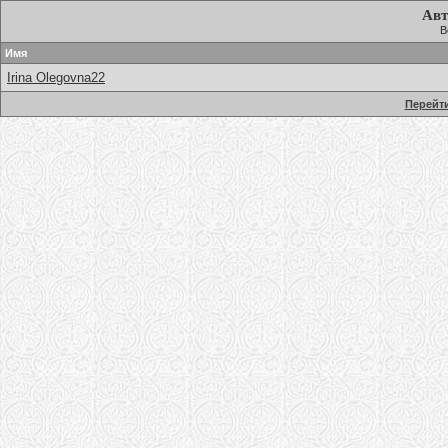
Авт
В
Имя
Irina Olegovna22
Перейти