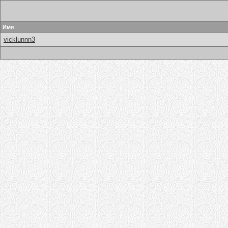
Имя
vicklunnn3