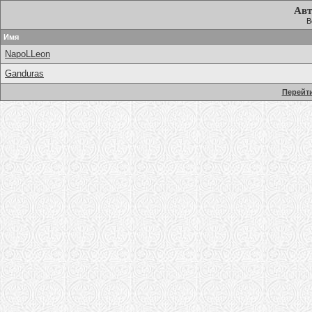
Авт
В
Имя
NapoLLeon
Ganduras
Перейти