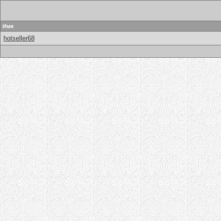
Имя
hotseller68