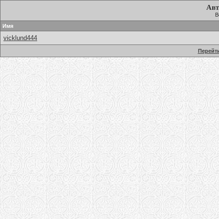
Авт
В
Имя
vicklund444
Перейти