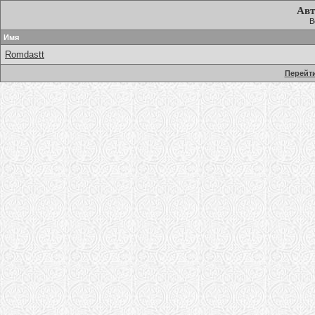
Авт
В
Имя
Romdastt
Перейти