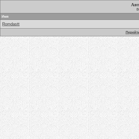
Авт
В
Имя
Romdastt
Перейти