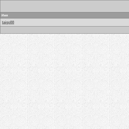
Имя
taigo88