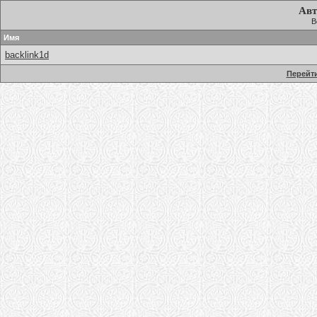
Авт
В
Имя
backlink1d
Перейти