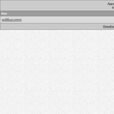
Авт
В
Имя
go88uscomm
Перейти