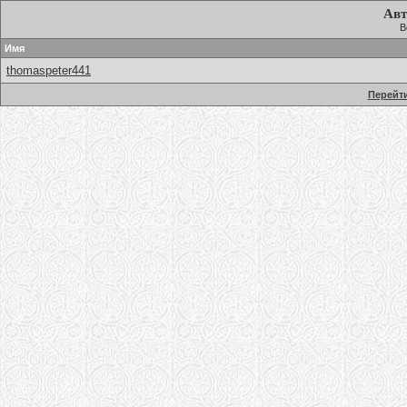
Авт
В
Имя
thomaspeter441
Перейти