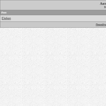
Авт
В
Имя
Elelien
Перейти