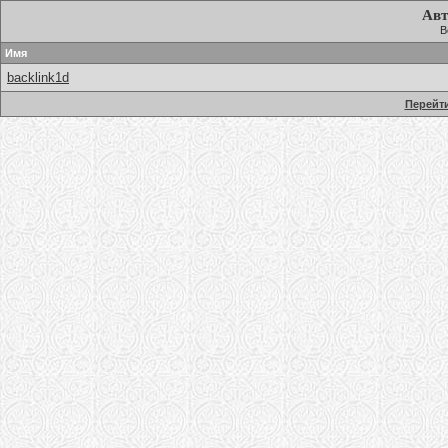
Авт
В
Имя
backlink1d
Перейти