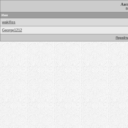
Авт
В
Имя
wakifiss
George1212
Перейти