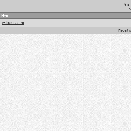
Авт
В
Имя
williamcastro
Перейти