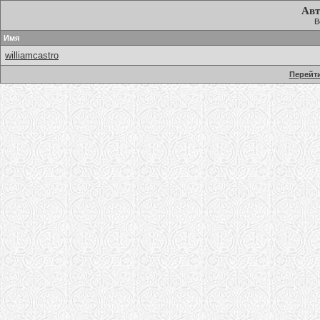
Авт
В
Имя
williamcastro
Перейти