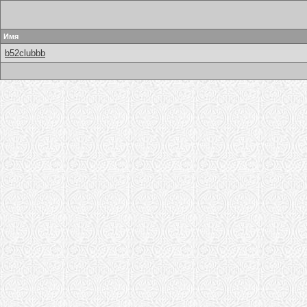
Имя
b52clubbb