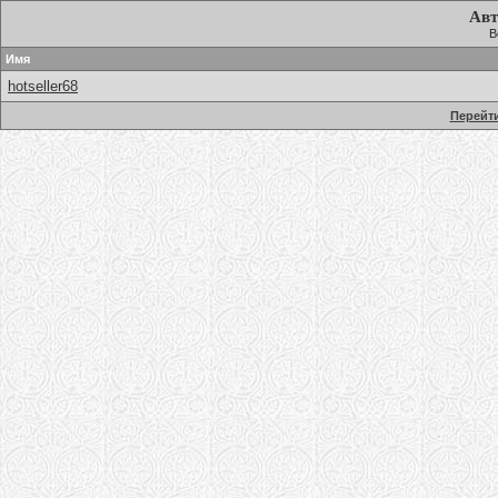
Авт
В
Имя
hotseller68
Перейти